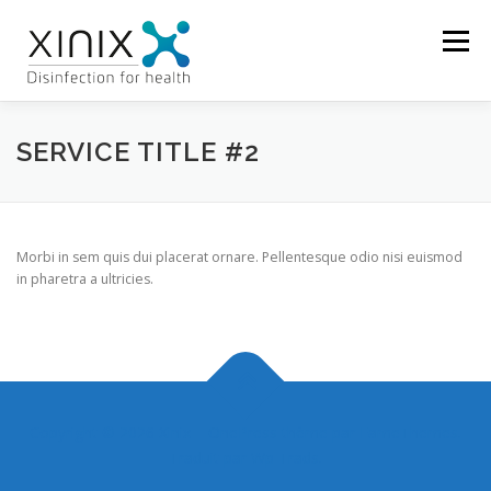
Aller
au
Menu
contenu
SERVICE TITLE #2
Morbi in sem quis dui placerat ornare. Pellentesque odio nisi euismod
in pharetra a ultricies.
Copyright © 2026 Xinix
–
OnePress
thème par FameThemes.
Traduit par Wp Trads.