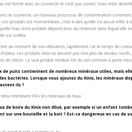
’eau est fermé avec un couvercle et n’est pas ouvert, l’eau reste désinf
vrez le couvercle, un nouveau processus de contamination commenc
 nos produits est momentanée, c’est-à-dire qu’elle n’a aucun effet à 
uelle l’eau reste potable dépend donc du réservoir dans lequel elle e
le est scellée.
ctée au moment de son utilisation, rapidement car le temps de contac
i d’odeur. Les produits Xinix ne laissent pas non plus de résidus nocifs
se de chlore. Le seul produit résiduel est du sel commun
à peine mes
x de puits contiennent de nombreux minéraux utiles, mais ell
s bactéries. Lorsque vous ajoutez du Xinix, les minéraux dis
stent-ils ?
 Xinix n’éliminent PAS les minéraux de l’eau.
ux de boire du Xinix non dilué, par exemple si un enfant tomb
t sur une bouteille et la boit ? Est-ce dangereux en cas de s
 du produit prêt à l’emploi (1-K) :