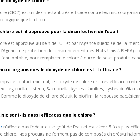
le dioxyde de chlore ?
ore (ClO2) est un désinfectant très efficace contre les micro-organism
cologique que le chlore.
chlore est-il approuvé pour la désinfection de l’eau ?
ore est approuvé au sein de l’UE et par l’Agence suédoise de l’aliment
’Agence de protection de l’environnement des États-Unis (USEPA) c
 l’eau potable, pour remplacer le chlore (source de sous-produits can
icro-organismes le dioxyde de chlore est-il efficace ?
ps de contact minimal, le dioxyde de chlore est très efficace contr
x. Legionella, Listeria, Salmonella, kystes d’amibes, kystes de Giardia,
 Comme le dioxyde de chlore détruit le biofilm, la repousse bactérie
inix sont-ils aussi efficaces que le chlore ?
r
n’affecte pas l’odeur ou le goût de l’eau et est d’env. 5 fois plus effi
de chlore. Nos produits ne forment pas de composés chlorés/trihalom