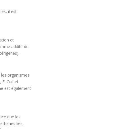
es, il est
ation et
omme additif de
cérigènes).
e les organismes
 E. Coli et
nne est également
cace que les
éthanes liés,