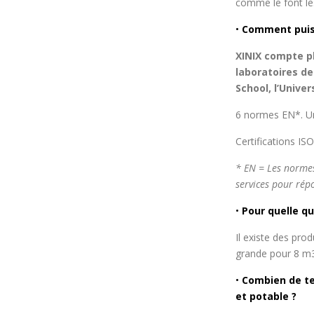
comme le font le
•
Comment puis-
XINIX compte pl
laboratoires d
School, l’Univer
6 normes EN*. Un
Certifications IS
* EN = Les normes
services pour rép
•
Pour quelle qu
Il existe des prod
grande pour 8 m3
•
Combien de te
et potable ?