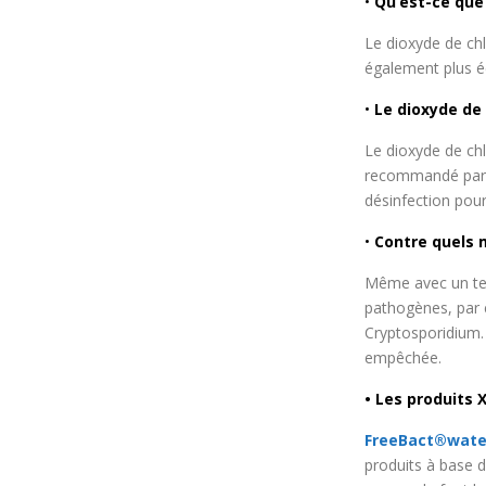
•
Qu’est-ce que 
Le dioxyde de chl
également plus é
•
Le dioxyde de 
Le dioxyde de chl
recommandé par l
désinfection pour
•
Contre quels m
Même avec un tem
pathogènes, par e
Cryptosporidium.
empêchée.
• Les produits X
FreeBact®
wate
produits à base 