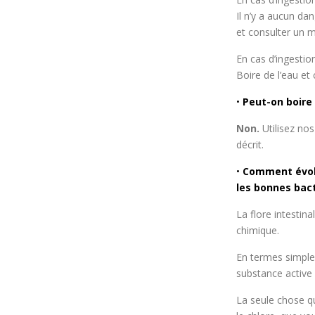
Il n’y a aucun da
et consulter un 
En cas d’ingesti
Boire de l’eau et
•
Peut-on boire
Non.
Utilisez no
décrit.
•
Comment évolue
les bonnes bac
La flore intestin
chimique.
En termes simples
substance active 
La seule chose q