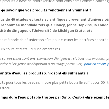
s produits à base de chlore (ceux-ci sont considérés comme cancérig
je savoir que vos produits fonctionnent vraiment ?
us de 40 études et tests scientifiques provenant d’université
e renommée mondiale tels que Clancy, Johns Hopkins, la Londo
sité de Singapour, l’Université de Michigan State, etc.
e méthode de désinfection sûre pour éliminer les bactéries sporulée
O en cours et tests EN supplémentaires.
 européennes sont une expression d’exigences relatives aux produits, 
ondre à l’exigence d’adéquation à un usage particulier,
pour en savoir p
antité d’eau les produits Xinix sont-ils suffisants ?
uits pour tous les besoins ; notre plus petite bouteille suffit pour 50 li
 d’eau.
mps dure l’eau potable traitée par Xinix, c’est-à-dire exempt