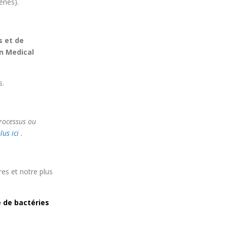
ènes).
s et de
n Medical
s.
processus ou
lus ici
.
tres et notre plus
e de bactéries