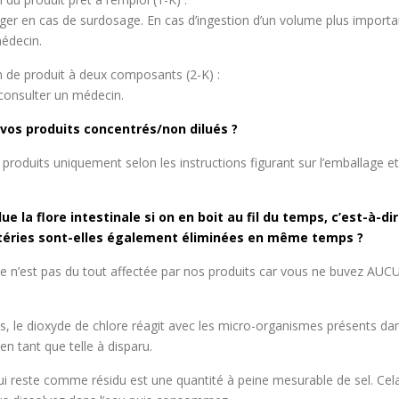
nger en cas de surdosage. En cas d’ingestion d’un volume plus importan
médecin.
on de produit à deux composants (2-K) :
 consulter un médecin.
 vos produits concentrés/non dilués ?
s produits uniquement selon les instructions figurant sur l’emballage et
 la flore intestinale si on en boit au fil du temps, c’est-à-di
téries sont-elles également éliminées en même temps ?
ale n’est pas du tout affectée par nos produits car vous ne buvez AUC
, le dioxyde de chlore réagit avec les micro-organismes présents dans
en tant que telle à disparu.
ui reste comme résidu est une quantité à peine mesurable de sel. Cel