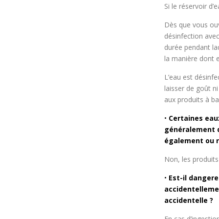
Si le réservoir d
Dès que vous ou
désinfection avec
durée pendant laq
la manière dont el
L’eau est désinfe
laisser de goût n
aux produits à ba
•
Certaines eau
généralement de
également ou re
Non, les produits
•
Est-il dangere
accidentellemen
accidentelle ?
En cas d’ingestion