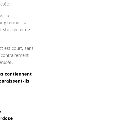
ectée.
e. La
long terme. La
st stockée et de
t est court, sans
, contrairement
urable
.
es contiennent
paraissent-ils
e
urdose